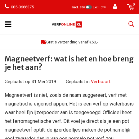
0
085-0666375
Incl. btw
Excl. btw
Gratis verzending vanaf €50,-
Magneetverf: wat is het en hoe breng
je het aan?
Geplaatst op
31 Mei 2019
Geplaatst in
Verfsoort
Magneetverf is niet, zoals de naam suggereert, verf met
magnetische eigenschappen. Het is een verf op waterbasis
waar heel fijn ijzerpoeder aan is toegevoegd. Officieel heet
het ferromagnetische verf. Dit voel je direct als je een pot
magneetverf optilt; de ijzerdeeltjes maken de pot namelijk
veel zwaarder dan je van een normale pot verf zou