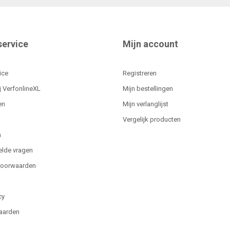
service
Mijn account
ice
Registreren
j VerfonlineXL
Mijn bestellingen
en
Mijn verlanglijst
Vergelijk producten
n
elde vragen
voorwaarden
cy
aarden