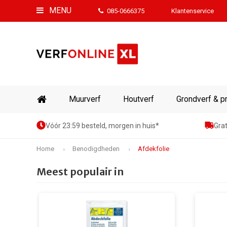
MENU
085-0666375
Klantenservice
Muurverf
Houtverf
Grondverf & p
Vóór 23:59 besteld, morgen in huis*
Grat
Home
Benodigdheden
Afdekfolie
Meest populair in