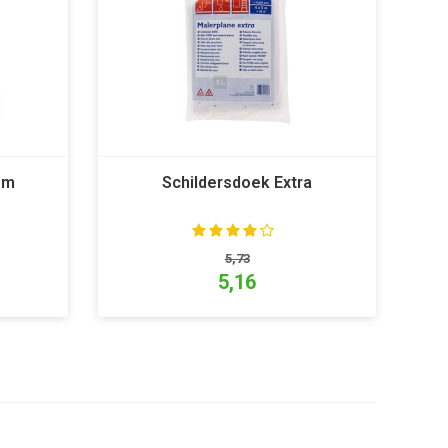
 m
Schildersdoek Extra
5,73
5,16