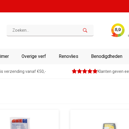
rimer
Overige verf
Renovlies
Benodigdheden
is verzending vanaf €50,-
Klanten geven ee