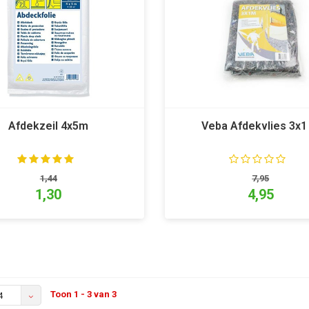
Afdekzeil 4x5m
Veba Afdekvlies 3x1
1,44
7,95
1,30
4,95
Toon 1 - 3 van 3
4