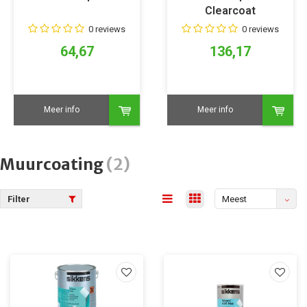
Clearcoat
0 reviews
0 reviews
64,67
136,17
Meer info
Meer info
Muurcoating
(2)
Filter
Meest
bekeken