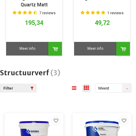
Quartz Matt
7 reviews
1 reviews
195,34
49,72
Meer info
Meer info
Structuurverf
(3)
Filter
Meest
bekeken