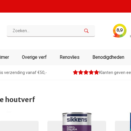
rimer
Overige verf
Renovlies
Benodigdheden
is verzending vanaf €50,-
Klanten geven ee
le houtverf