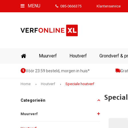
MENU
085-0666375
Klantenservice
Muurverf
Houtverf
Grondverf & p
Vóór 23:59 besteld, morgen in huis*
Grat
Home
Houtverf
Speciale houtverf
Specia
Categorieën
Muurverf