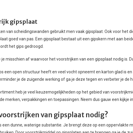
ijk gipsplaat
ken van scheidingswanden gebruikt men vaak gipsplaat. Ook voor het d
laat goed van pas. Een gipsplaat bestaat uit een gipskern met aan beid
ordt het gips gedroogd.
 je misschien af waarvoor het voorstrijken van een gipsplaat nodig is. D
ps een open structuur heeft en veel vocht opneemt en karton glad is en n
erminder je de zuigende werking of ga je deze tegen en verbeter je de h
ortiment heb je veel keuzemogelijkheden op het gebied van voorstrijkmid
nde merken, verpakkingen en toepassingen. Neem dus gauw een kijkje in
 voorstrijken van gipsplaat nodig?
s een dunne, waterige substantie. Je brengt deze op een oppervlakte m
gebruiken. Door voorstrijkmiddel op gipsplaten aan te brengen ga je de 