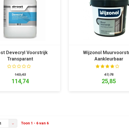
st Devecryl Voorstrijk
Wijzonol Muurvoorstr
Transparant
Aankleurbaar
143,43
47,78
114,74
25,85
Toon 1 - 6 van 6
4