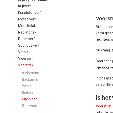
Krijtverf
Kunststof verf
Voorstr
Metaalverf
Metallic lak
Bij het ma
Radiatorlak
komt gipsp
Roest verf
hechten, w
Spuitbus verf
Nu vraag je
Vernis
Vloerverf
Doordat gi
Voorstrijk
Hierdoor v
Alabastine
In ons ass
Badkamer
verschille
Beton
Buitenmuur
Is het
Gipsplaat
Stucwerk
Voorstrijk
i
roller te 