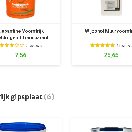
labastine Voorstrijk
Wijzonol Muurvoorstr
eldrogend Transparant
2 reviews
1 review
7,56
25,65
ijk gipsplaat
(6)