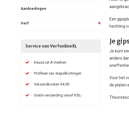
aangebrach
Aanbiedingen
Een gipspl
Verf
hechting va
Je gip
Service van VerfonlineXL
Je kunt een
anders dan
Keuze uit A-merken
oneffenhe
Profiteer van stapelkortingen
Voor het vo
Verzendkosten €4,99
de platen e
Gratis verzending vanaf €50,-
Theoretisc