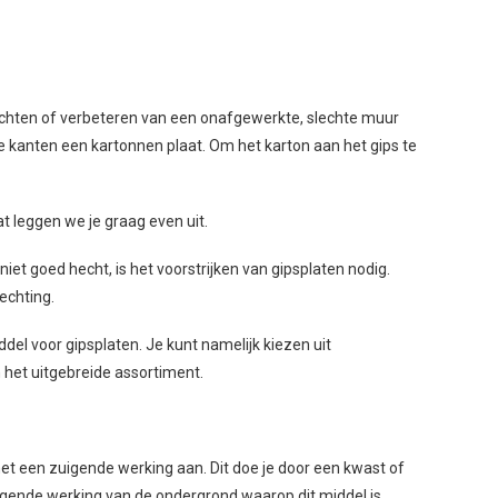
ichten of verbeteren van een onafgewerkte, slechte muur
e kanten een kartonnen plaat. Om het karton aan het gips te
at leggen we je graag even uit.
iet goed hecht, is het voorstrijken van gipsplaten nodig.
echting.
del voor gipsplaten. Je kunt namelijk kiezen uit
 het uitgebreide assortiment.
et een zuigende werking aan. Dit doe je door een kwast of
zuigende werking van de ondergrond waarop dit middel is