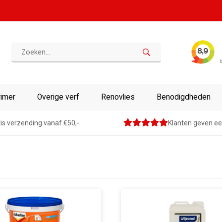
rimer
Overige verf
Renovlies
Benodigdheden
is verzending vanaf €50,-
Klanten geven ee