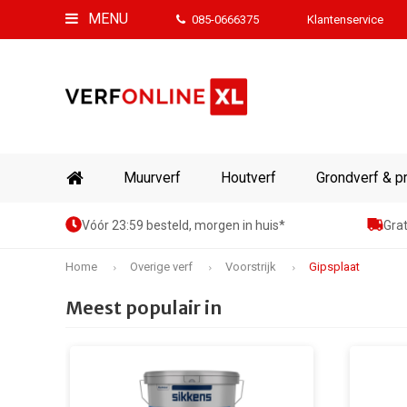
MENU
085-0666375
Klantenservice
Muurverf
Houtverf
Grondverf & p
Vóór 23:59 besteld, morgen in huis*
Grat
Home
Overige verf
Voorstrijk
Gipsplaat
Meest populair in