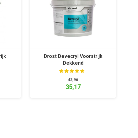
ijk
Drost Devecryl Voorstrijk
Dekkend
43,96
35,17