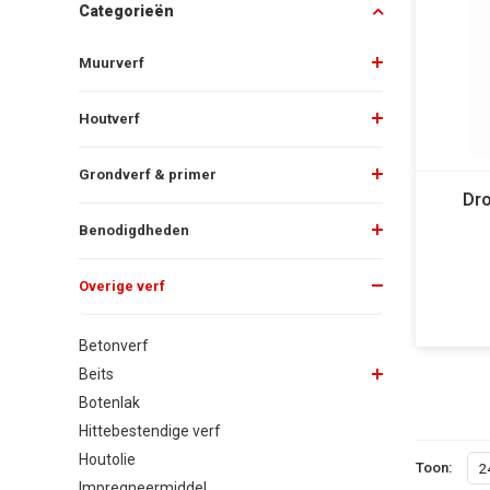
Categorieën
Muurverf
Houtverf
Grondverf & primer
Dro
Benodigdheden
Overige verf
Betonverf
Beits
Botenlak
Hittebestendige verf
Houtolie
Toon:
2
Impregneermiddel