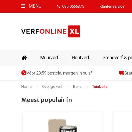
MENU
085-0666375
Klantenservice
Muurverf
Houtverf
Grondverf & p
Vóór 23:59 besteld, morgen in huis*
Grat
Home
Overige verf
Beits
Tuinbeits
Meest populair in