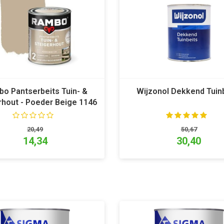
o Pantserbeits Tuin- &
Wijzonol Dekkend Tuin
rhout - Poeder Beige 1146
20,49
50,67
14,34
30,40