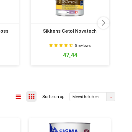
loss
Sikkens Cetol Novatech
s
5 reviews
47,44
Sorteren op:
Meest bekeken