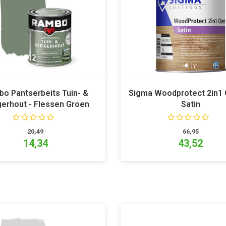
o Pantserbeits Tuin- &
Sigma Woodprotect 2in1 
gerhout - Flessen Groen
Satin
1147
20,49
66,95
14,34
43,52