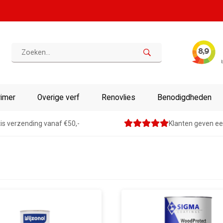
rimer
Overige verf
Renovlies
Benodigdheden
is verzending vanaf €50,-
Klanten geven ee