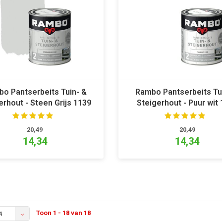
o Pantserbeits Tuin- &
Rambo Pantserbeits Tu
erhout - Steen Grijs 1139
Steigerhout - Puur wit
20,49
20,49
14,34
14,34
Toon 1 - 18 van 18
4