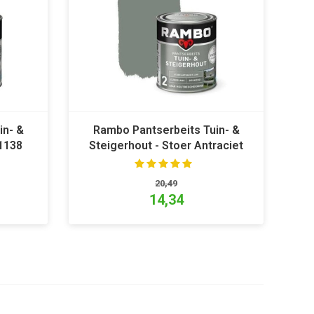
in- &
Rambo Pantserbeits Tuin- &
 1138
Steigerhout - Stoer Antraciet
1148
20,49
14,34