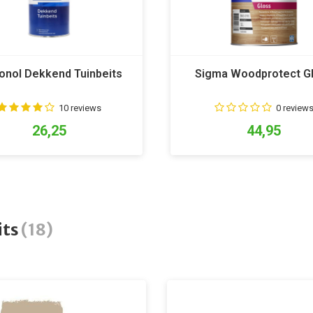
onol Dekkend Tuinbeits
Sigma Woodprotect G
10 reviews
0 review
26,25
44,95
its
(18)