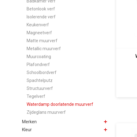
Badkamer verf
Betonlook verf
Isolerende verf
Keukenverf
Magneetverf
Matte muurverf
Metallic muurverf
Muurcoating
Plafondverf
Schoolbordverf
Spachtelputz
Structuurverf
Tegelverf
Waterdamp doorlatende muurverf
Zijdeglans muurverf
Merken
Kleur