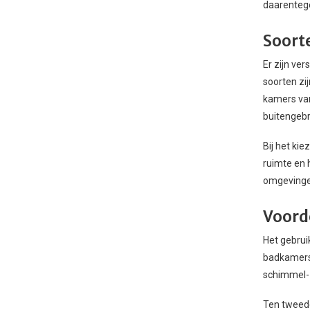
daarentege
Soort
Er zijn ve
soorten zij
kamers van
buitengebr
Bij het ki
ruimte en 
omgevingen
Voord
Het gebrui
badkamers 
schimmel-
Ten tweede