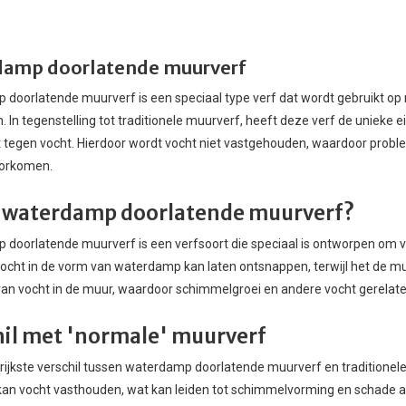
amp doorlatende muurverf
doorlatende muurverf is een speciaal type verf dat wordt gebruikt o
 In tegenstelling tot traditionele muurverf, heeft deze verf de unieke 
tegen vocht. Hierdoor wordt vocht niet vastgehouden, waardoor prob
orkomen.
s waterdamp doorlatende muurverf?
doorlatende muurverf is een verfsoort die speciaal is ontworpen om vo
 vocht in de vorm van waterdamp kan laten ontsnappen, terwijl het de m
an vocht in de muur, waardoor schimmelgroei en andere vocht gerela
hil met 'normale' muurverf
rijkste verschil tussen waterdamp doorlatende muurverf en traditionel
an vocht vasthouden, wat kan leiden tot schimmelvorming en schade