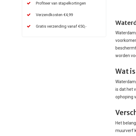
Profiteer van stapelkortingen
Verzendkosten €4,99
Waterd
Gratis verzending vanaf €50,-
Waterdamp 
voorkomen.
beschermt 
worden vo
Wat i
Waterdamp 
is dat het
ophoping v
Versc
Het belang
muurverf k