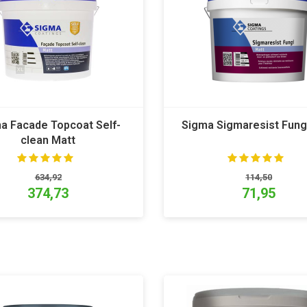
a Facade Topcoat Self-
Sigma Sigmaresist Fung
clean Matt
634,92
114,50
374,73
71,95