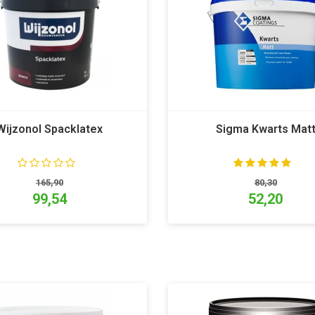
Wijzonol Spacklatex
Sigma Kwarts Mat
165,90
80,30
99,54
52,20