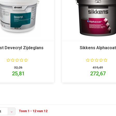
st Devecryl Zijdeglans
Sikkens Alphacoat
32,26
419,49
25,81
272,67
Toon 1 - 12 van 12
4