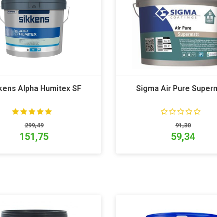
kens Alpha Humitex SF
Sigma Air Pure Super
299,49
91,30
151,75
59,34