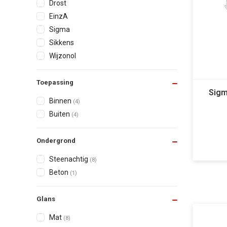
Drost
EinzA
Sigma
Sikkens
Wijzonol
Toepassing
Sigm
Binnen
(4)
Buiten
(4)
Ondergrond
Steenachtig
(8)
Beton
(1)
Glans
Mat
(8)