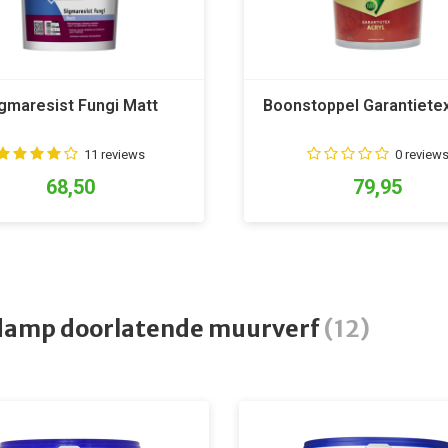
gmaresist Fungi Matt
Boonstoppel Garantietex
11 reviews
0 review
68,50
79,95
amp doorlatende muurverf
(12)