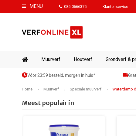
MENU
085-0666375
Klantenservice
Muurverf
Houtverf
Grondverf & p
Vóór 23:59 besteld, morgen in huis*
Grat
Home
Muurverf
Speciale muurverf
Waterdamp d
Meest populair in