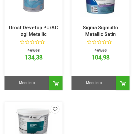
Drost Devetop PU/AC
Sigma Sigmulto
zgl Metallic
Metallic Satin
167,98
161,50
134,38
104,98
Meer info
Meer info