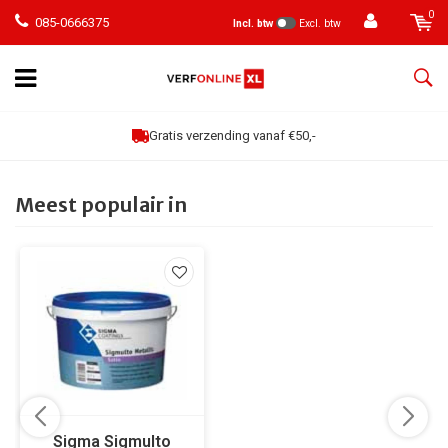
0
085-0666375
Incl. btw
Excl. btw
Gratis verzending vanaf €50,-
Meest populair in
Sigma Sigmulto