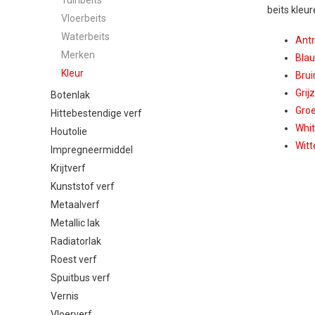
beits kleur
Vloerbeits
Waterbeits
Antr
Merken
Blau
Kleur
Brui
Grij
Botenlak
Groe
Hittebestendige verf
Whit
Houtolie
Witt
Impregneermiddel
Krijtverf
Kunststof verf
Metaalverf
Metallic lak
Radiatorlak
Roest verf
Spuitbus verf
Vernis
Vloerverf