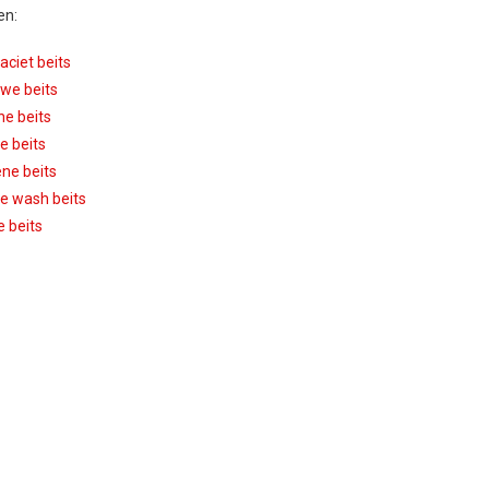
en:
aciet beits
we beits
ne beits
ze beits
ne beits
e wash beits
e beits