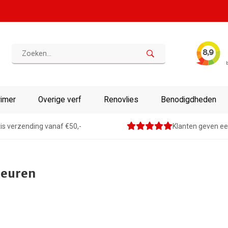
rimer
Overige verf
Renovlies
Benodigdheden
is verzending vanaf €50,-
Klanten geven ee
leuren