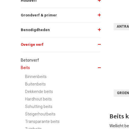
Houtverf
Grondverf & primer
ANTRA
Benodigdheden
Overige verf
Betonverf
Beits
Binnenbeits
Buitenbeits
Dekkende beits
GROEN
Hardhout beits
Schutting beits
Steigerhoutbeits
Beits 
Transparante beits
Wellicht b
Tuinbeits