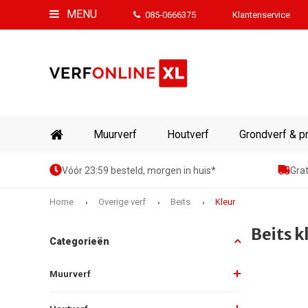
MENU
085-0666375
Klantenservice
Muurverf
Houtverf
Grondverf & p
Vóór 23:59 besteld, morgen in huis*
Grat
Home
Overige verf
Beits
Kleur
Beits k
Categorieën
Muurverf