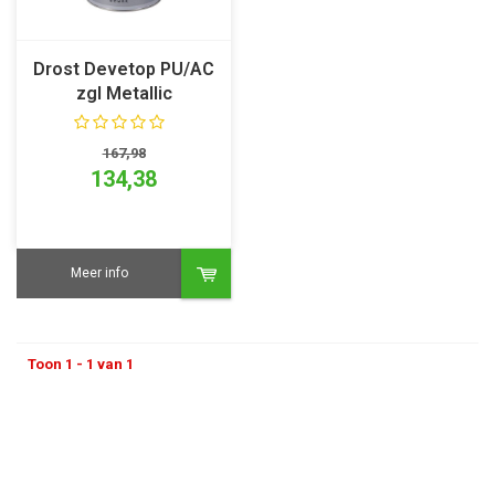
Drost Devetop PU/AC
zgl Metallic
167,98
134,38
Meer info
Toon 1 - 1 van 1