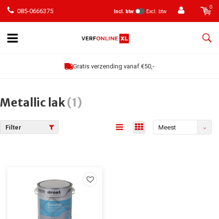
0
085-0666375
Incl. btw
Excl. btw
Gratis verzending vanaf €50,-
Metallic lak
(1)
Filter
Meest
bekeken