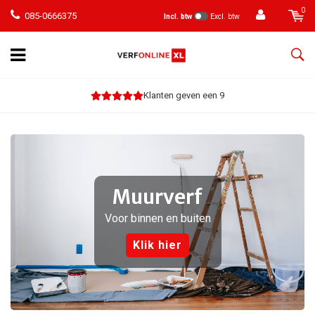
0
085-0666375
Incl. btw
Excl. btw
Klanten geven een 9
Muurverf
Voor binnen en buiten
Klik hier