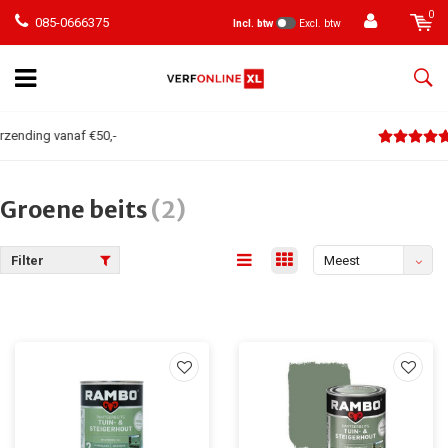
0
085-0666375
Incl. btw
Excl. btw
Klanten geven een 9
Groene beits
(2)
Filter
Meest
bekeken