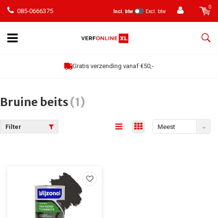
0
085-0666375
Incl. btw
Excl. btw
Klanten geven een 9
Bruine beits
(1)
Filter
Meest
bekeken