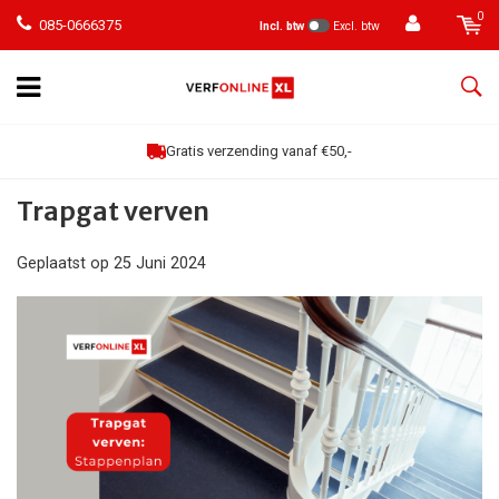
0
085-0666375
Incl. btw
Excl. btw
Gratis verzending vanaf €50,-
Trapgat verven
Geplaatst op
25 Juni 2024