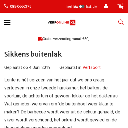
0
085-0666375
Incl. btw
Excl. btw
Gratis verzending vanaf €50,-
Sikkens buitenlak
Geplaatst op
4 Juni 2019
Geplaatst in
Verfsoort
Lente is hét seizoen van het jaar dat we ons graag
vertoeven in onze tweede huiskamer: het balkon, de
voortuin, de achtertuin of gewoon lekker op het dakterras.
Wat genieten we ervan om ‘de buitenboel weer klaar te
maken’! De barbecue wordt weer uit de schuur gehaald, de
vijver wordt verschoond, het onkruid wordt gewied en de
fleecedekens worden neergelegd.