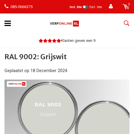
0
085-0666375
Incl. btw
Excl. btw
Klanten geven een 9
RAL 9002: Grijswit
Geplaatst op
18 December 2024