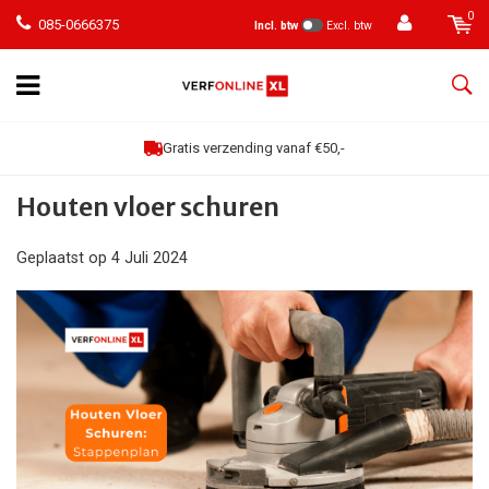
0
085-0666375
Incl. btw
Excl. btw
erzending vanaf €50,-
Houten vloer schuren
Geplaatst op
4 Juli 2024