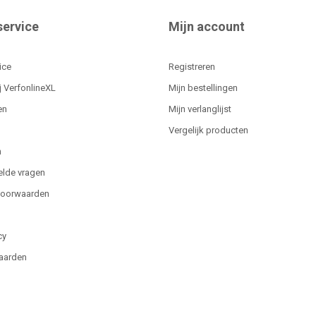
service
Mijn account
ice
Registreren
j VerfonlineXL
Mijn bestellingen
en
Mijn verlanglijst
Vergelijk producten
n
elde vragen
voorwaarden
cy
aarden