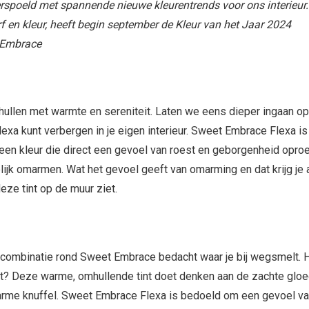
verspoeld met spannende nieuwe kleurentrends voor ons interieur.
 en kleur, heeft begin september de Kleur van het Jaar 2024
t Embrace
hullen met warmte en sereniteit. Laten we eens dieper ingaan o
exa kunt verbergen in je eigen interieur. Sweet Embrace Flexa is
s een kleur die direct een gevoel van roest en geborgenheid oproe
ijk omarmen. Wat het gevoel geeft van omarming en dat krijg je a
eze tint op de muur ziet.
combinatie rond Sweet Embrace bedacht waar je bij wegsmelt. 
t?
Deze warme, omhullende tint doet denken aan de zachte gloe
me knuffel. Sweet Embrace Flexa is bedoeld om een ​​gevoel v