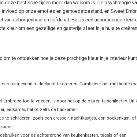
t in deze hectische tijden meer dan welkom is. De psychologie v
e invloed op onze emoties en gemoedstoestand, en Sweet Emb
el van geborgenheid en liefde uit. Het is een uitnodigende kleur 
 kleur om een ​​gezellige en gastvrije sfeer in je huis te creëren
 om te ontdekken hoe je deze prachtige kleur in je interieur kunt
en rustgevend middelpunt te creëren. Combineer het met lichte m
Embrace toe te voegen, is door het op de muren te schilderen. Dit 
r, eetkamer, hal of zelfs de badkamer.
e schilderen, zoals een dressoir, nachtkastjes, een boekenkast, of
 kamer.
bruiken voor de achtergrond van keukenkasten, tegels of een