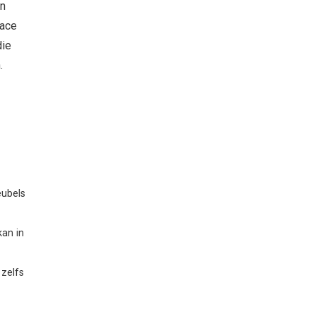
an
race
die
.
eubels
kan in
 zelfs