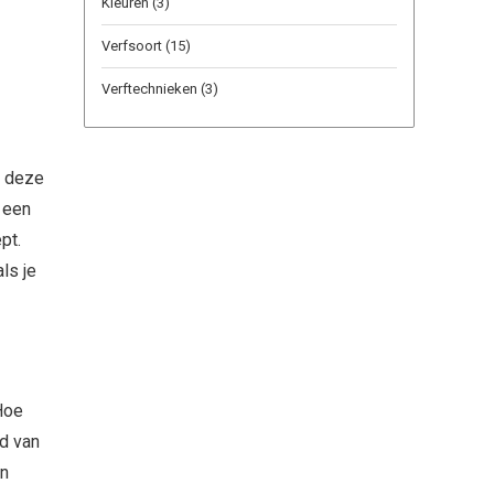
Kleuren
(3)
Verfsoort
(15)
Verftechnieken
(3)
p deze
 een
pt.
ls je
Hoe
d van
an