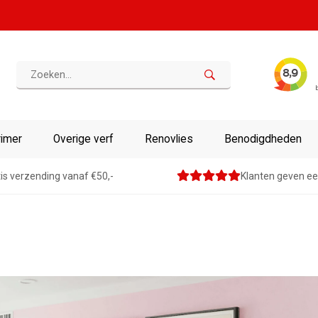
rimer
Overige verf
Renovlies
Benodigdheden
is verzending vanaf €50,-
Klanten geven ee