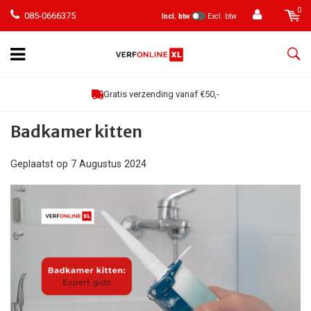
0
085-0666375
Incl. btw
Excl. btw
Klanten geven een 9
Badkamer kitten
Geplaatst op
7 Augustus 2024