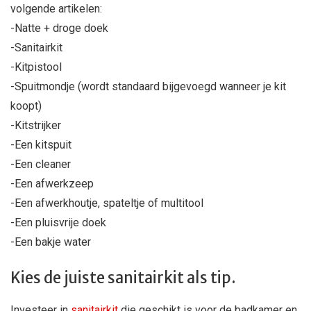
volgende artikelen:
-Natte + droge doek
-Sanitairkit
-Kitpistool
-Spuitmondje (wordt standaard bijgevoegd wanneer je kit
koopt)
-Kitstrijker
-Een kitspuit
-Een cleaner
-Een afwerkzeep
-Een afwerkhoutje, spateltje of multitool
-Een pluisvrije doek
-Een bakje water
Kies de juiste sanitairkit als tip.
Investeer in
sanitairkit
die geschikt is voor de badkamer en