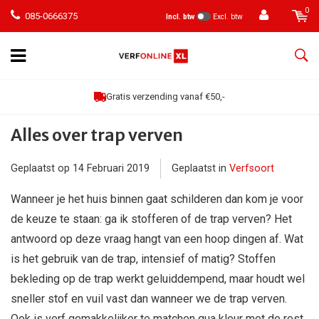
0
085-0666375
Incl. btw
Excl. btw
Gratis verzending vanaf €50,-
Alles over trap verven
Geplaatst op
14 Februari 2019
Geplaatst in
Verfsoort
Wanneer je het huis binnen gaat schilderen dan kom je voor
de keuze te staan: ga ik stofferen of de trap verven? Het
antwoord op deze vraag hangt van een hoop dingen af. Wat
is het gebruik van de trap, intensief of matig? Stoffen
bekleding op de trap werkt geluiddempend, maar houdt wel
sneller stof en vuil vast dan wanneer we de trap verven.
Ook is verf gemakkelijker te matchen qua kleur met de rest