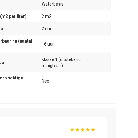
Waterbasis
m2 per liter)
2 m2
na
2 uur
rbaar na (aantal
16 uur
Klasse 1 (uitstekend
se
reinigbaar)
or vochtige
Nee