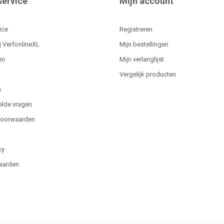
service
Mijn account
ice
Registreren
j VerfonlineXL
Mijn bestellingen
en
Mijn verlanglijst
Vergelijk producten
n
elde vragen
voorwaarden
cy
aarden