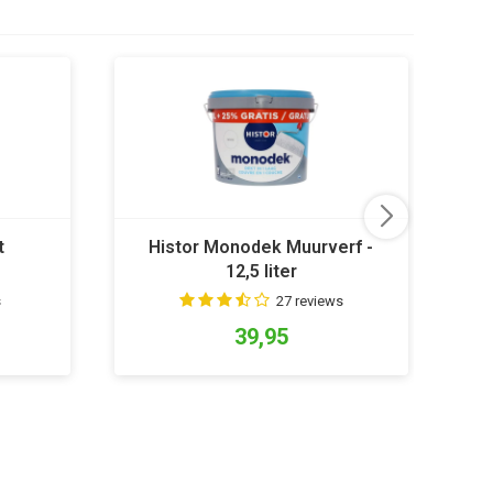
t
Histor Monodek Muurverf -
W
12,5 liter
s
27 reviews
39,95