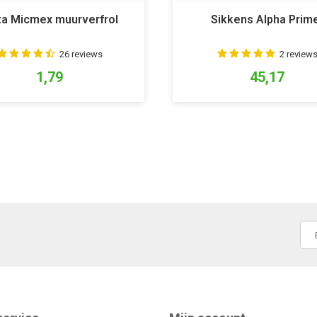
a Micmex muurverfrol
Sikkens Alpha Prim
26 reviews
2 review
1,79
45,17