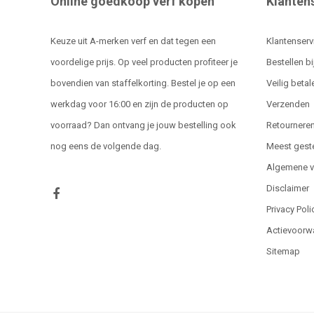
Online goedkoop verf kopen
Klanten
Keuze uit A-merken verf en dat tegen een
Klantenserv
voordelige prijs. Op veel producten profiteer je
Bestellen bi
bovendien van staffelkorting. Bestel je op een
Veilig betal
werkdag voor 16:00 en zijn de producten op
Verzenden
voorraad? Dan ontvang je jouw bestelling ook
Retournere
nog eens de volgende dag.
Meest gest
Algemene 
Disclaimer
Privacy Poli
Actievoorw
Sitemap