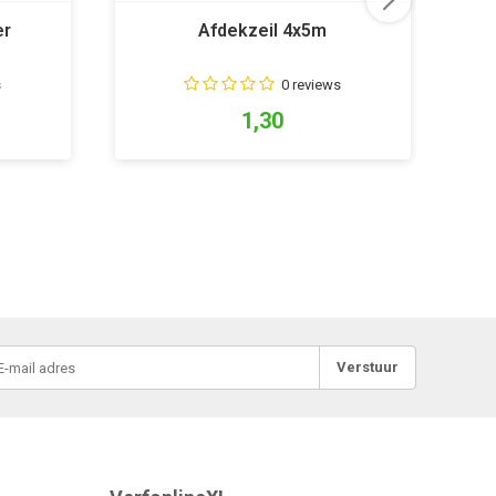
er
Afdekzeil 4x5m
s
0 reviews
1,30
Verstuur