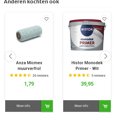
Anderen kochten ook
Anza Micmex
Histor Monodek
muurverfrol
Primer - Wit
26 reviews
5 reviews
1,79
39,95
Meer info
Meer info