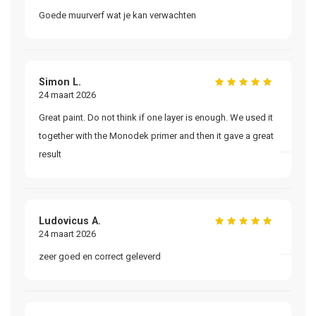
Goede muurverf wat je kan verwachten
Pr
Simon L.
H
24 maart 2026
24
Great paint. Do not think if one layer is enough. We used it
ui
together with the Monodek primer and then it gave a great
result
Ne
16
Go
Ludovicus A.
24 maart 2026
zeer goed en correct geleverd
Fr
07