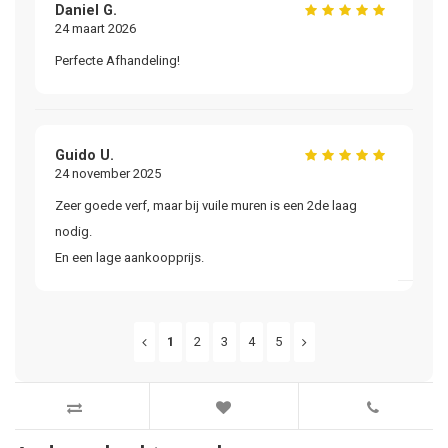
Bl
Daniel G.
24 maart 2026
me
Perfecte Afhandeling!
me
Guido U.
D.
24 november 2025
27
Zeer goede verf, maar bij vuile muren is een 2de laag
He
nodig.
ni
En een lage aankoopprijs.
1
2
3
4
5