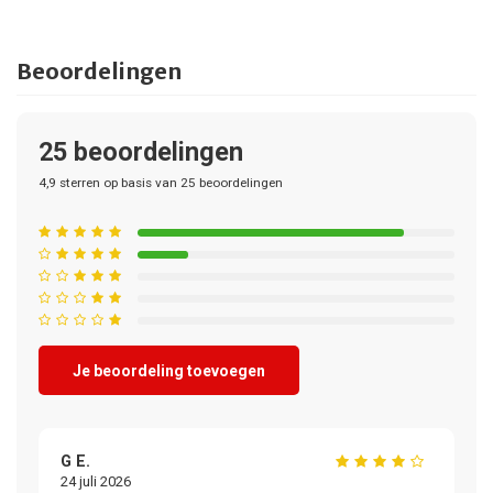
Beoordelingen
25
beoordelingen
4,9
sterren op basis van
25
beoordelingen
Je beoordeling toevoegen
G E.
H 
24 juli 2026
24