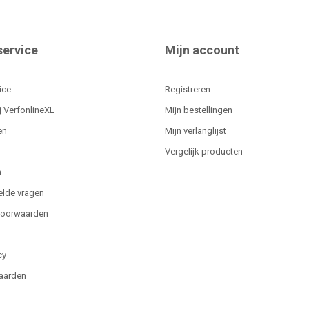
service
Mijn account
ice
Registreren
j VerfonlineXL
Mijn bestellingen
en
Mijn verlanglijst
Vergelijk producten
n
elde vragen
voorwaarden
cy
aarden