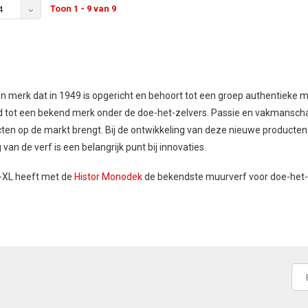
Toon 1 - 9 van 9
4
een merk dat in 1949 is opgericht en behoort tot een groep authentieke
d tot een bekend merk onder de doe-het-zelvers. Passie en vakmansch
ten op de markt brengt. Bij de ontwikkeling van deze nieuwe producten ki
van de verf is een belangrijk punt bij innovaties.
-XL heeft met de
Histor Monodek
de bekendste muurverf voor doe-het-ze