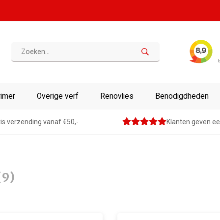
rimer
Overige verf
Renovlies
Benodigdheden
is verzending vanaf €50,-
Klanten geven ee
(9)