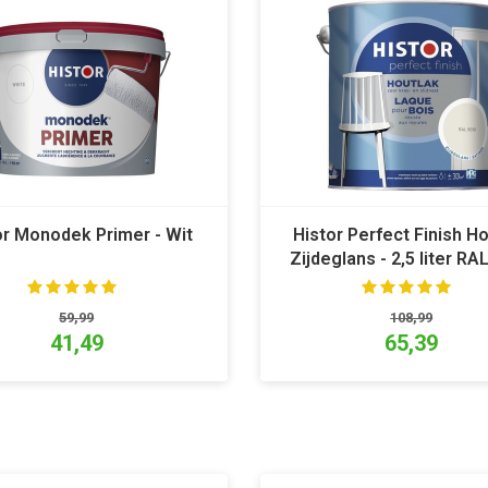
or Monodek Primer - Wit
Histor Perfect Finish H
Zijdeglans - 2,5 liter RA
59,99
108,99
41,49
65,39