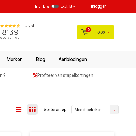
Inloggen
Incl. btw
Excl. btw
0
0,00
Merken
Blog
Aanbiedingen
n 9
Profiteer van stapelkortingen
Sorteren op:
Meest bekeken