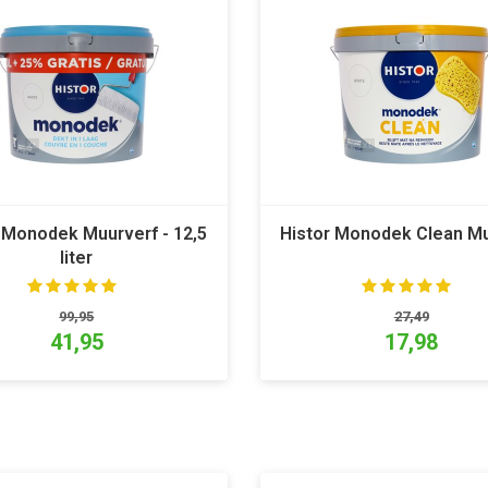
 Monodek Muurverf - 12,5
Histor Monodek Clean M
liter
99,95
27,49
41,95
17,98