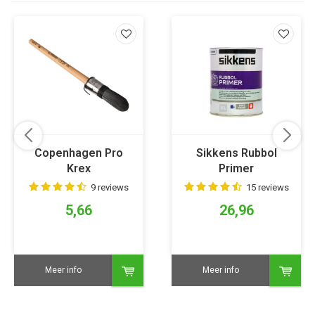
Copenhagen Pro
Sikkens Rubbol
Krex
Primer
Patentpuntkwast
9 reviews
15 reviews
5,66
26,96
Meer info
Meer info