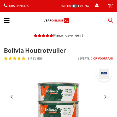
0
085-0666375
Incl. btw
Excl. btw
Klanten geven een 9
Bolivia Houtrotvuller
1
REVIEW
LEVERTIJD
OP VOORRAAD