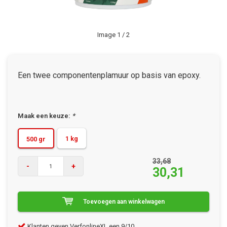
Image
1
/ 2
Een twee componentenplamuur op basis van epoxy.
Maak een keuze:
*
1 kg
500 gr
33,68
-
+
30,31
Toevoegen aan winkelwagen
Klanten geven VerfonlineXL een 9/10
Gra