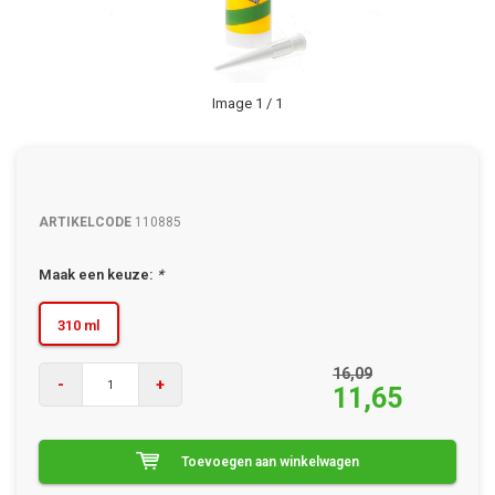
Image
1
/ 1
ARTIKELCODE
110885
Maak een keuze:
*
310 ml
16,09
-
+
11,65
Toevoegen aan winkelwagen