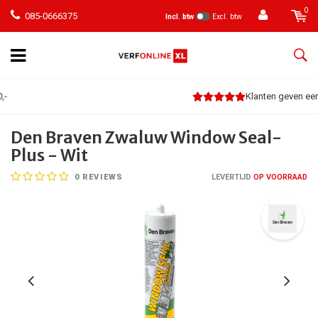
0
085-0666375
Incl. btw
Excl. btw
Klanten geven een 9
Den Braven Zwaluw Window Seal-
Plus - Wit
0
REVIEWS
LEVERTIJD
OP VOORRAAD