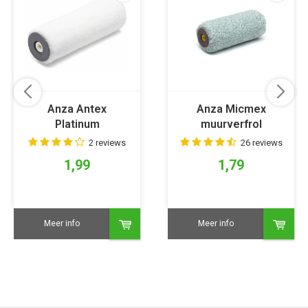
Anza Antex
Anza Micmex
Platinum
muurverfrol
muurverfrol
2 reviews
26 reviews
1,99
1,79
Meer info
Meer info