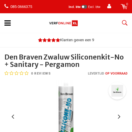
0
085-0666375
Incl. btw
Excl. btw
Klanten geven een 9
Den Braven Zwaluw Siliconenkit-No
+ Sanitary - Pergamon
0
REVIEWS
LEVERTIJD
OP VOORRAAD