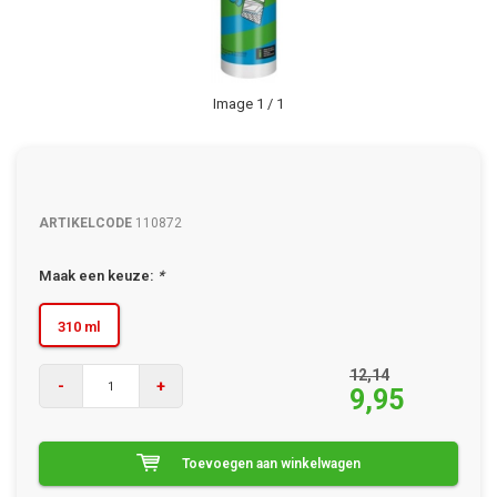
Image
1
/ 1
ARTIKELCODE
110872
Maak een keuze:
*
310 ml
12,14
-
+
9,95
Toevoegen aan winkelwagen