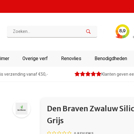
rimer
Overige verf
Renovlies
Benodigdheden
is verzending vanaf €50,-
Klanten geven ee
Den Braven Zwaluw Silic
Grijs
0
REVIEWS