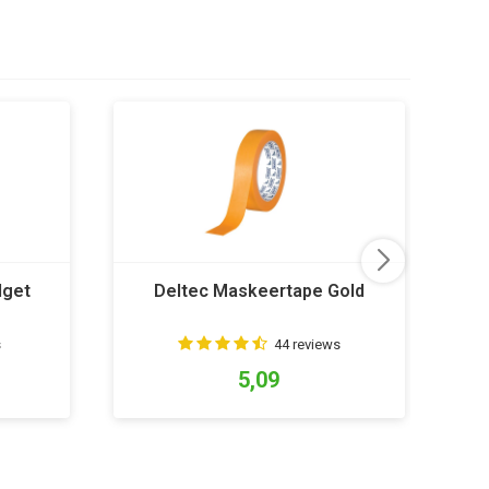
dget
Deltec Maskeertape Gold
s
44 reviews
5,09