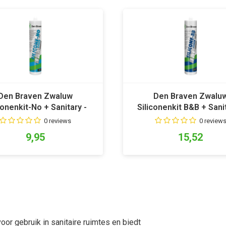
Den Braven Zwaluw
Den Braven Zwalu
conenkit-No + Sanitary -
Siliconenkit B&B + Sanit
Grijs
Wit
0 reviews
0 review
9,95
15,52
oor gebruik in sanitaire ruimtes en biedt