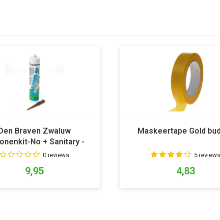
Den Braven Zwaluw
Maskeertape Gold bu
conenkit-No + Sanitary -
Bruin
0 reviews
5 review
9,95
4,83