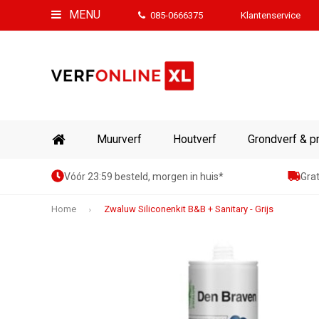
MENU
085-0666375
Klantenservice
Muurverf
Houtverf
Grondverf & p
Vóór 23:59 besteld, morgen in huis*
Grat
Home
Zwaluw Siliconenkit B&B + Sanitary - Grijs