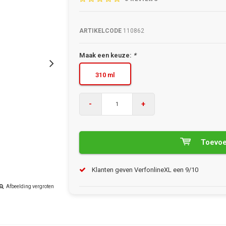
ARTIKELCODE
110862
Maak een keuze:
*
310 ml
-
+
Toevoe
Klanten geven VerfonlineXL een 9/10
Afbeelding vergroten