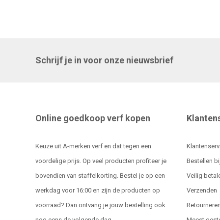
Schrijf je in voor onze nieuwsbrief
Online goedkoop verf kopen
Klanten
Keuze uit A-merken verf en dat tegen een
Klantenserv
voordelige prijs. Op veel producten profiteer je
Bestellen bi
bovendien van staffelkorting. Bestel je op een
Veilig betal
werkdag voor 16:00 en zijn de producten op
Verzenden
voorraad? Dan ontvang je jouw bestelling ook
Retournere
nog eens de volgende dag.
Meest gest