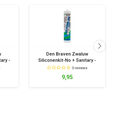
w
Den Braven Zwaluw
ary -
Siliconenkit-No + Sanitary -
Manhattan Grijs
s
0 reviews
9,95