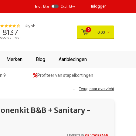
Inloggen
Incl. btw
Excl. btw
0
0,00
Merken
Blog
Aanbiedingen
n 9
Profiteer van stapelkortingen
Terug naar overzicht
onenkit B&B + Sanitary -
LEVERTIJD
OP VOORRAAD