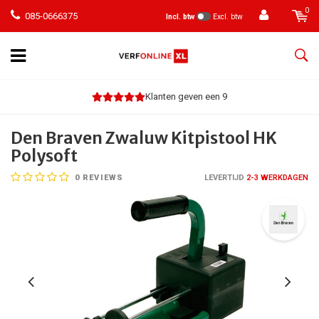
0
085-0666375
Incl. btw
Excl. btw
Klanten geven een 9
Den Braven Zwaluw Kitpistool HK
Polysoft
0
REVIEWS
LEVERTIJD
2-3 WERKDAGEN