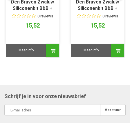
Den Braven Zwaluw
Den Braven Zwaluw
Siliconenkit B&B +
Siliconenkit B&B +
Sanitary - Zwart
Sanitary - Wit
0 reviews
0 reviews
15,52
15,52
Meer info
Meer info
Schrijf je in voor onze nieuwsbrief
Verstuur