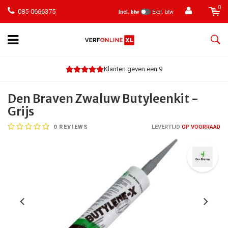
0
085-0666375
Incl. btw
Excl. btw
Klanten geven een 9
Den Braven Zwaluw Butyleenkit -
Grijs
0
REVIEWS
LEVERTIJD
OP VOORRAAD