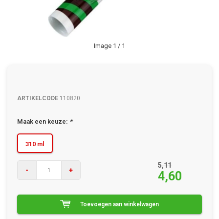
Image
1
/ 1
ARTIKELCODE
110820
Maak een keuze:
*
310 ml
5,11
-
+
4,60
Toevoegen aan winkelwagen