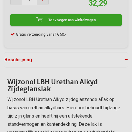
32,29
Toevoegen aan winkelwagen
Klanten geven VerfonlineXL een 9/10
Gra
Beschrijving
Wijzonol LBH Urethan Alkyd
Zijdeglanslak
Wijzonol LBH Urethan Alkyd zijdeglanzende aflak op
basis van urethan alkydhars. Hierdoor behoudt hij lange
tijd zijn glans en heeft hij een uitstekende
standvermogen en kantendekking. Deze lak is