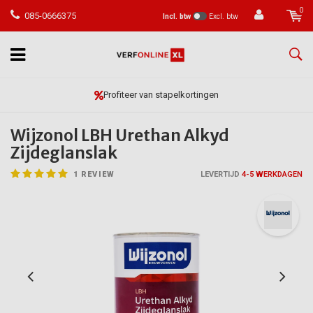
0
085-0666375
Incl. btw
Excl. btw
Vóór 23:59 besteld, morgen in huis*
Wijzonol LBH Urethan Alkyd
Zijdeglanslak
1
REVIEW
LEVERTIJD
4-5 WERKDAGEN