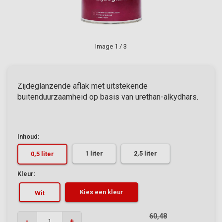
Image
1
/ 3
Zijdeglanzende aflak met uitstekende
buitenduurzaamheid op basis van urethan-alkydhars.
Inhoud:
1 liter
2,5 liter
0,5 liter
Kleur:
Kies een kleur
Wit
60,48
-
+