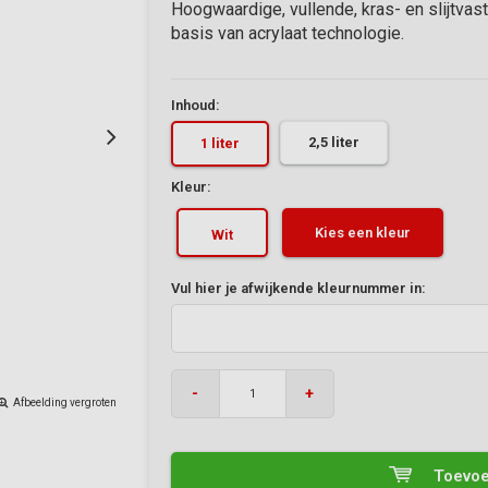
Hoogwaardige, vullende, kras- en slijtvas
basis van acrylaat technologie.
Inhoud:
2,5 liter
1 liter
Kleur:
Kies een kleur
Wit
Vul hier je afwijkende kleurnummer in:
-
+
Afbeelding vergroten
Toevoe