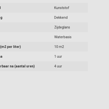
d
Kunststof
ng
Dekkend
Zijdeglans
Waterbasis
m2 per liter)
10 m2
na
1 uur
rbaar na (aantal uren)
4 uur