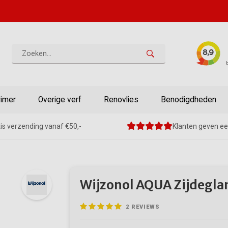
rimer
Overige verf
Renovlies
Benodigdheden
is verzending vanaf €50,-
Klanten geven ee
Wijzonol AQUA Zijdegla
2
REVIEWS