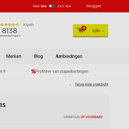
Inloggen
Incl. btw
Excl. btw
0
0,00
Merken
Blog
Aanbiedingen
n 9
Profiteer van stapelkortingen
Terug naar overzicht
ns
LEVERTIJD
OP VOORRAAD