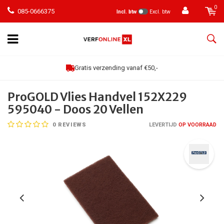
0
085-0666375
Incl. btw
Excl. btw
Gratis verzending vanaf €50,-
ProGOLD Vlies Handvel 152X229
595040 - Doos 20 Vellen
0
REVIEWS
LEVERTIJD
OP VOORRAAD