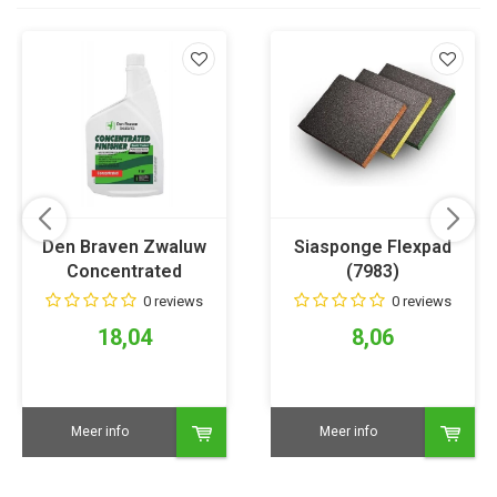
Den Braven Zwaluw
Siasponge Flexpad
Concentrated
(7983)
Finisher
0 reviews
0 reviews
18,04
8,06
Meer info
Meer info