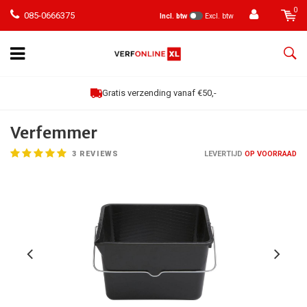
0
085-0666375
Incl. btw
Excl. btw
Gratis verzending vanaf €50,-
Verfemmer
3
REVIEWS
LEVERTIJD
OP VOORRAAD