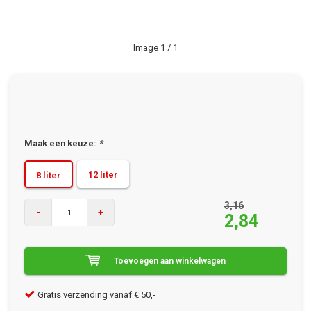
Image
1
/ 1
Maak een keuze:
*
12 liter
8 liter
3,16
-
+
2,84
Toevoegen aan winkelwagen
Gratis verzending vanaf € 50,-
Kla