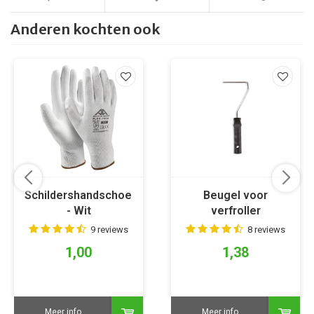
Anderen kochten ook
Schildershandschoen
Beugel voor
- Wit
verfroller
9 reviews
8 reviews
1,00
1,38
Meer info
Meer info