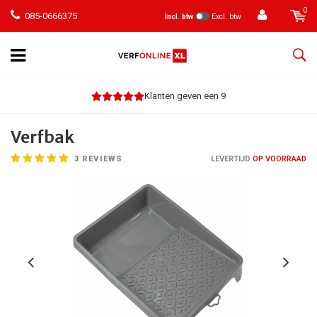
0
085-0666375
Incl. btw
Excl. btw
Klanten geven een 9
Verfbak
3
REVIEWS
LEVERTIJD
OP VOORRAAD