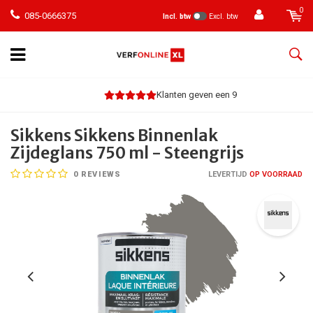
0
085-0666375
Incl. btw
Excl. btw
Klanten geven een 9
Sikkens Sikkens Binnenlak
Zijdeglans 750 ml - Steengrijs
0
REVIEWS
LEVERTIJD
OP VOORRAAD