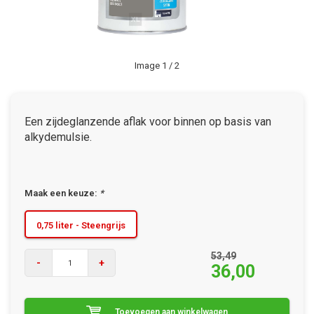
Image
1
/ 2
Een zijdeglanzende aflak voor binnen op basis van
alkydemulsie.
Maak een keuze:
*
0,75 liter - Steengrijs
53,49
-
+
36,00
Toevoegen aan winkelwagen