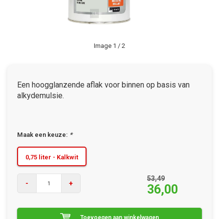
Image
1
/ 2
Een hoogglanzende aflak voor binnen op basis van
alkydemulsie.
Maak een keuze:
*
0,75 liter - Kalkwit
53,49
-
+
36,00
Toevoegen aan winkelwagen