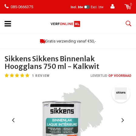
0
085-0666375
Incl. btw
Excl. btw
Gratis verzending vanaf €50,-
Sikkens Sikkens Binnenlak
Hoogglans 750 ml - Kalkwit
1
REVIEW
LEVERTIJD
OP VOORRAAD