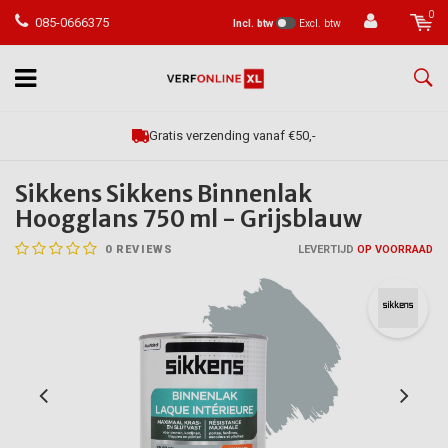
0
085-0666375
Incl. btw
Excl. btw
Gratis verzending vanaf €50,-
Sikkens Sikkens Binnenlak
Hoogglans 750 ml - Grijsblauw
0
REVIEWS
LEVERTIJD
OP VOORRAAD