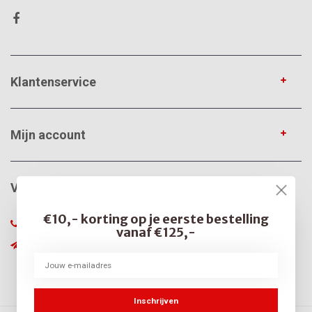
Klantenservice
Mijn account
VerfonlineXL
€10,- korting op je eerste bestelling
085-0666375
vanaf €125,-
info@verfonline-xl.nl
Inschrijven