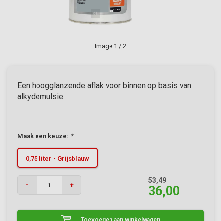
Image
1
/ 2
Een hoogglanzende aflak voor binnen op basis van
alkydemulsie.
Maak een keuze:
*
0,75 liter - Grijsblauw
53,49
-
+
36,00
Toevoegen aan winkelwagen