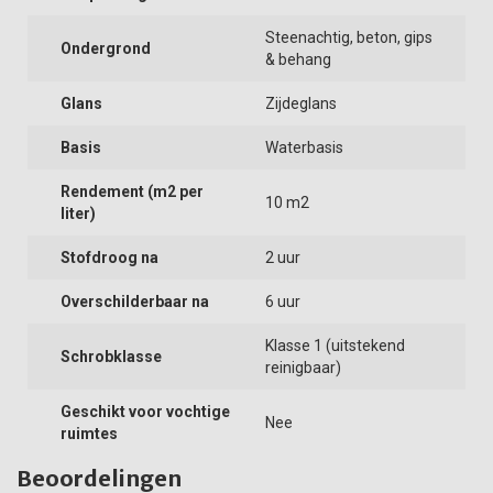
Steenachtig, beton, gips
Ondergrond
& behang
Glans
Zijdeglans
Basis
Waterbasis
Rendement (m2 per
10 m2
liter)
Stofdroog na
2 uur
Overschilderbaar na
6 uur
Klasse 1 (uitstekend
Schrobklasse
reinigbaar)
Geschikt voor vochtige
Nee
ruimtes
Beoordelingen