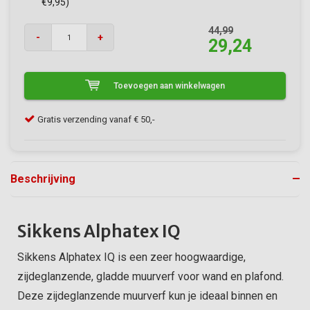
€9,95)
44,99
-
+
29,24
Toevoegen aan winkelwagen
Klanten geven VerfonlineXL een 9/10
Gra
Beschrijving
Sikkens Alphatex IQ
Sikkens Alphatex IQ is een zeer hoogwaardige,
zijdeglanzende, gladde muurverf voor wand en plafond.
Deze zijdeglanzende muurverf kun je ideaal binnen en