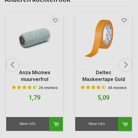
Anza Micmex
Deltec
muurverfrol
Maskeertape Gold
26 reviews
44 reviews
1,79
5,09
Meer info
Meer info