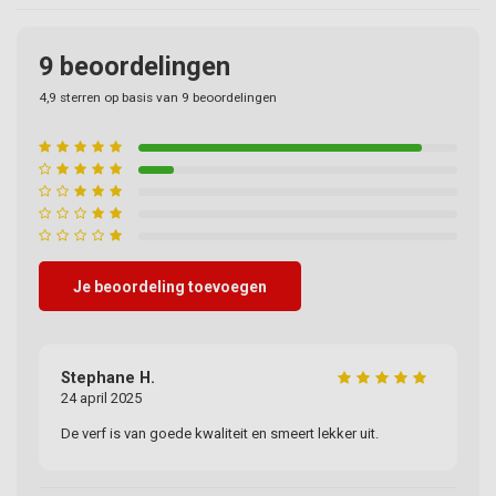
9
beoordelingen
4,9
sterren op basis van
9
beoordelingen
Je beoordeling toevoegen
Stephane H.
Ge
24 april 2025
31
De verf is van goede kwaliteit en smeert lekker uit.
Pr