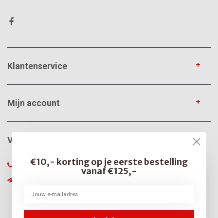
Klantenservice
Mijn account
VerfonlineXL
€10,- korting op je eerste bestelling
085-0666375
vanaf €125,-
info@verfonline-xl.nl