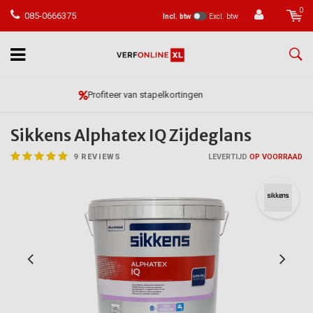
0
085-0666375
Incl. btw
Excl. btw
Vóór 23:59 besteld, morgen in huis*
Sikkens Alphatex IQ Zijdeglans
9
REVIEWS
LEVERTIJD
OP VOORRAAD