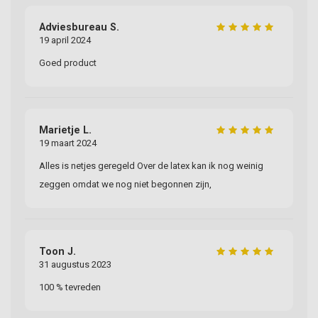
Adviesbureau S.
Jo
19 april 2024
20
Goed product
Al
Marietje L.
Ni
19 maart 2024
01
Alles is netjes geregeld Over de latex kan ik nog weinig
Go
zeggen omdat we nog niet begonnen zijn,
Ec
Toon J.
He
31 augustus 2023
15
100 % tevreden
Ge