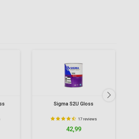
ss
Sigma S2U Gloss
Si
s
17 reviews
42,99