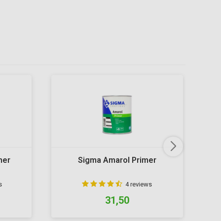
mer
Sigma Amarol Primer
s
4 reviews
31,50