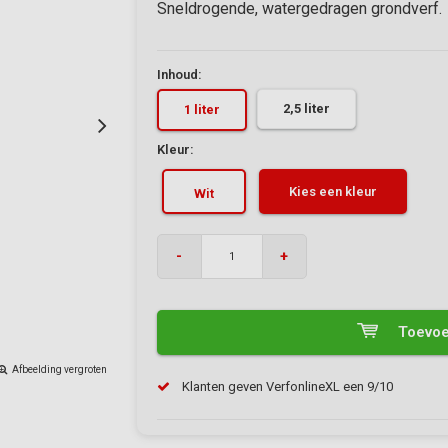
Sneldrogende, watergedragen grondverf.
Inhoud:
2,5 liter
1 liter
Kleur:
Kies een kleur
Wit
-
+
Toevoe
Afbeelding vergroten
Klanten geven VerfonlineXL een 9/10