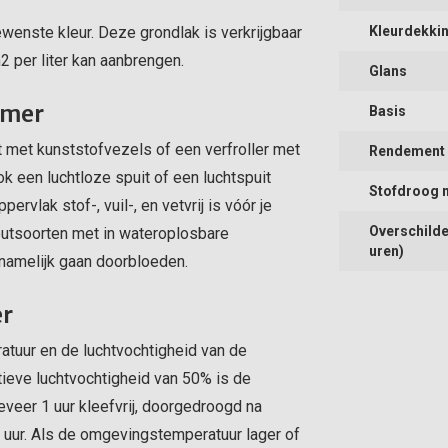
ewenste kleur. Deze grondlak is verkrijgbaar
Kleurdekki
m2 per liter kan aanbrengen.
Glans
imer
Basis
 met kunststofvezels of een verfroller met
Rendement (
ok een luchtloze spuit of een luchtspuit
Stofdroog 
pervlak stof-, vuil-, en vetvrij is vóór je
Overschilde
outsoorten met in wateroplosbare
uren)
 namelijk gaan doorbloeden.
er
atuur en de luchtvochtigheid van de
tieve luchtvochtigheid van 50% is de
veer 1 uur kleefvrij, doorgedroogd na
 uur. Als de omgevingstemperatuur lager of