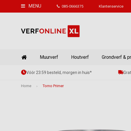
MENU
085-0666375
Klantenservice
Muurverf
Houtverf
Grondverf & p
Vóór 23:59 besteld, morgen in huis*
Grat
Home
Torno Primer