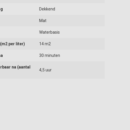
ng
Dekkend
Mat
Waterbasis
m2 per liter)
14 m2
na
30 minuten
rbaar na (aantal
4,5 uur