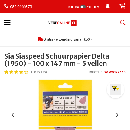
0
085-0666375
Incl. btw
Excl. btw
Gratis verzending vanaf €50,-
Sia Siaspeed Schuurpapier Delta
(1950) - 100 x 147 mm - 5 vellen
1
REVIEW
LEVERTIJD
OP VOORRAAD