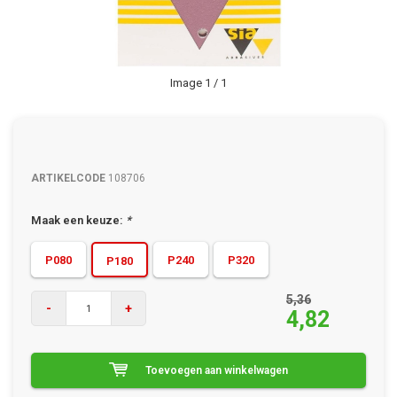
Image
1
/ 1
ARTIKELCODE
108706
Maak een keuze:
*
P080
P240
P320
P180
5,36
-
+
4,82
Toevoegen aan winkelwagen