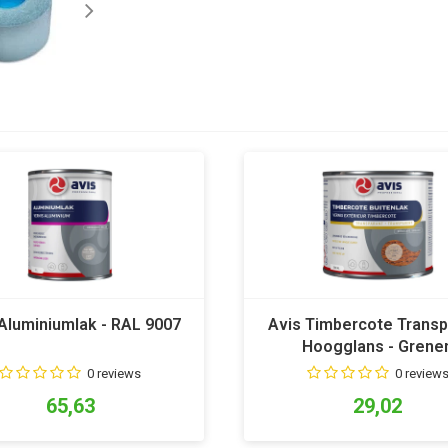
Aluminiumlak - RAL 9007
Avis Timbercote Transp
Hoogglans - Grene
0 reviews
0 review
65,63
29,02