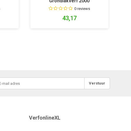
Grondlakverf 2000
s
0 reviews
43,17
Verstuur
VerfonlineXL