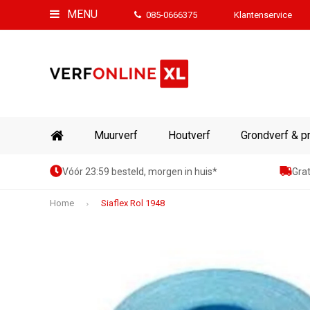
MENU
085-0666375
Klantenservice
Muurverf
Houtverf
Grondverf & p
Vóór 23:59 besteld, morgen in huis*
Grat
Home
Siaflex Rol 1948