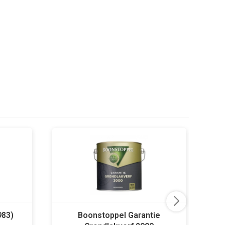
983)
Boonstoppel Garantie
B