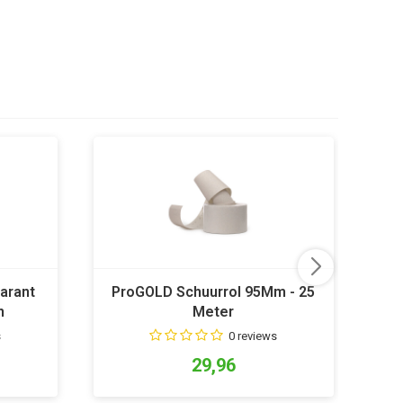
arant
ProGOLD Schuurrol 95Mm - 25
n
Meter
s
0 reviews
29,96