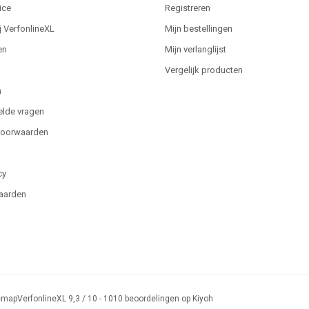
ice
Registreren
j VerfonlineXL
Mijn bestellingen
en
Mijn verlanglijst
Vergelijk producten
n
elde vragen
voorwaarden
cy
aarden
emap
VerfonlineXL
9,3
/
10
-
1010
beoordelingen op
Kiyoh