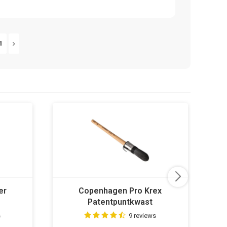
1
er
Copenhagen Pro Krex
Patentpuntkwast
s
9 reviews