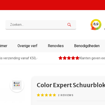
rimer
Overige verf
Renovlies
Benodigdheden
is verzending vanaf €50,-
Klanten geven ee
Color Expert Schuurblo
2
REVIEWS