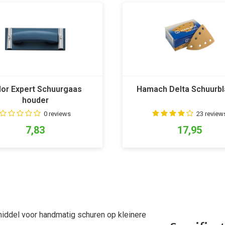
lor Expert Schuurgaas
Hamach Delta Schuurb
houder
0 reviews
23 review
7,83
17,95
middel voor handmatig schuren op kleinere