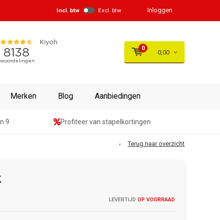
Inloggen
Incl. btw
Excl. btw
0
0,00
Merken
Blog
Aanbiedingen
n 9
Profiteer van stapelkortingen
Terug naar overzicht
k
LEVERTIJD
OP VOORRAAD