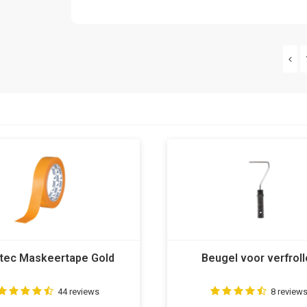
tec Maskeertape Gold
Beugel voor verfroll
44 reviews
8 review