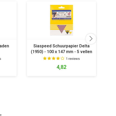
laden
Siaspeed Schuurpapier Delta
P
(1950) - 100 x 147 mm - 5 vellen
s
1 reviews
4,82