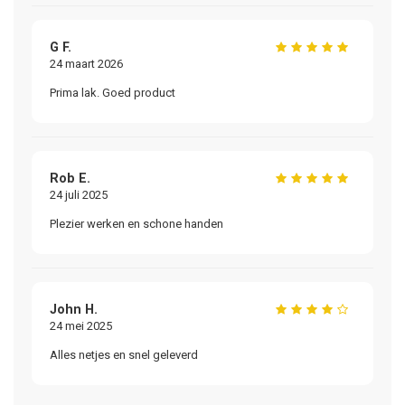
G F.
Pa
24 maart 2026
24
Prima lak. Goed product
Pr
Rob E.
R
24 juli 2025
24
Plezier werken en schone handen
Go
John H.
S
24 mei 2025
04
Alles netjes en snel geleverd
Pr
En
ge