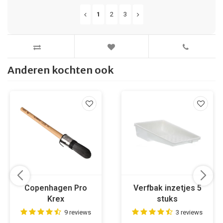
1
2
3
Anderen kochten ook
Copenhagen Pro
Verfbak inzetjes 5
Krex
stuks
Patentpuntkwast
9 reviews
3 reviews