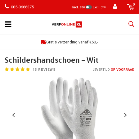
0
085-0666375
Incl. btw
Excl. btw
Gratis verzending vanaf €50,-
Schildershandschoen - Wit
13
REVIEWS
LEVERTIJD
OP VOORRAAD