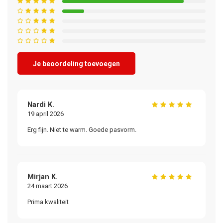
Je beoordeling toevoegen
Nardi K.
Wi
19 april 2026
29
Erg fijn. Niet te warm. Goede pasvorm.
Su
Mirjan K.
Fr
24 maart 2026
24
Prima kwaliteit
Pr