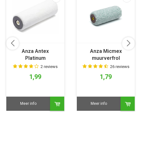
Anza Antex
Anza Micmex
Platinum
muurverfrol
muurverfrol
2 reviews
26 reviews
1,99
1,79
Meer info
Meer info