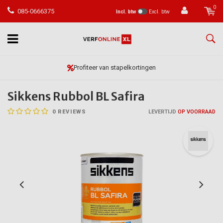
0
085-0666375
Incl. btw
Excl. btw
Profiteer van stapelkortingen
Sikkens Rubbol BL Safira
0
REVIEWS
LEVERTIJD
OP VOORRAAD