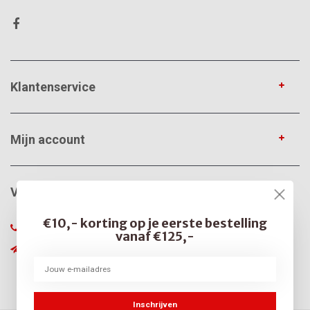
Klantenservice
Mijn account
VerfonlineXL
€10,- korting op je eerste bestelling
085-0666375
vanaf €125,-
info@verfonline-xl.nl
Inschrijven