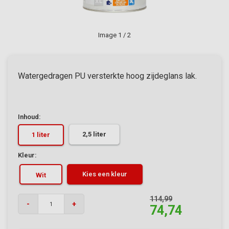
Image
1
/ 2
Watergedragen PU versterkte hoog zijdeglans lak.
Inhoud:
2,5 liter
1 liter
Kleur:
Kies een kleur
Wit
114,99
-
+
74,74