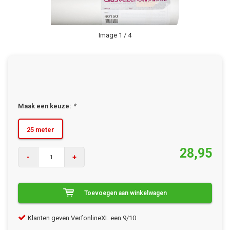
Image
1
/ 4
Maak een keuze:
*
25 meter
28,95
-
+
Toevoegen aan winkelwagen
Klanten geven VerfonlineXL een 9/10
Gra