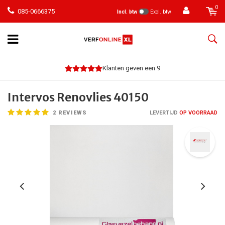
0
085-0666375
Incl. btw
Excl. btw
Klanten geven een 9
Intervos Renovlies 40150
2
REVIEWS
LEVERTIJD
OP VOORRAAD