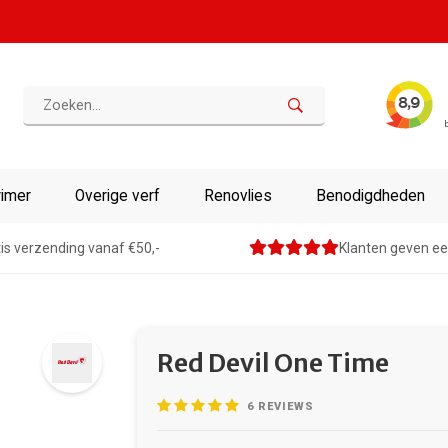
rimer
Overige verf
Renovlies
Benodigdheden
is verzending vanaf €50,-
Klanten geven ee
Red Devil One Time
6
REVIEWS