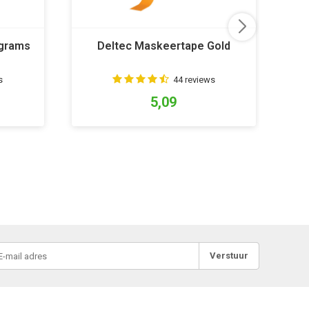
 grams
Deltec Maskeertape Gold
s
44 reviews
5,09
Verstuur