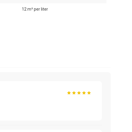
12 m² per liter
Filip B.
05 mei 2022
Super