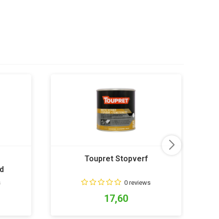
Toupret Stopverf
d
s
0 reviews
17,60