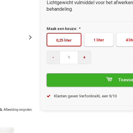
Lichtgewicht vulmiddel voor het afwerken 
behandeling.
Maak een keuze:
*
1 liter
4 li
0,25 liter
-
+
Toevoe
Klanten geven VerfonlineXL een 9/10
Afbeelding vergroten