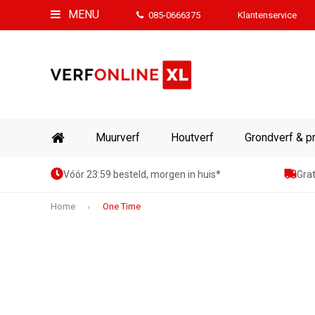
MENU
085-0666375
Klantenservice
Muurverf
Houtverf
Grondverf & p
Vóór 23:59 besteld, morgen in huis*
Grat
Home
One Time