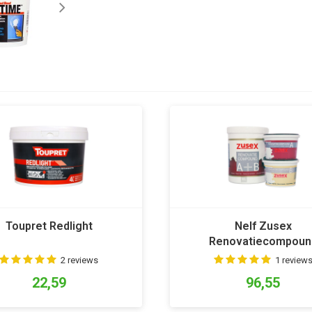
Toupret Redlight
Nelf Zusex
Renovatiecompoun
2 reviews
1 review
22,59
96,55