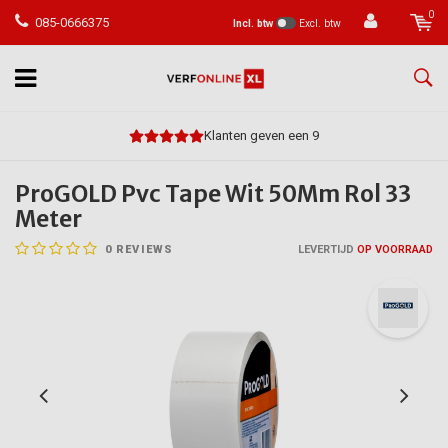
0
085-0666375
Incl. btw
Excl. btw
Klanten geven een 9
ProGOLD Pvc Tape Wit 50Mm Rol 33
Meter
0
REVIEWS
LEVERTIJD
OP VOORRAAD