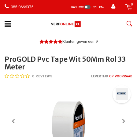
0
085-0666375
Incl. btw
Excl. btw
Klanten geven een 9
ProGOLD Pvc Tape Wit 50Mm Rol 33
Meter
0
REVIEWS
LEVERTIJD
OP VOORRAAD